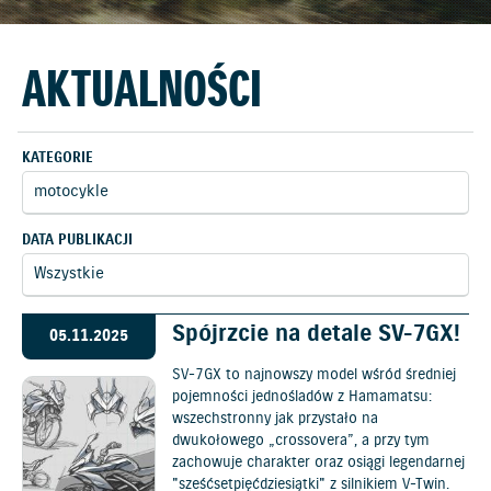
AKTUALNOŚCI
KATEGORIE
DATA PUBLIKACJI
Spójrzcie na detale SV-7GX!
05.11.2025
SV-7GX to najnowszy model wśród średniej
pojemności jednośladów z Hamamatsu:
wszechstronny jak przystało na
dwukołowego „crossovera”, a przy tym
zachowuje charakter oraz osiągi legendarnej
"sześćsetpięćdziesiątki" z silnikiem V-Twin.