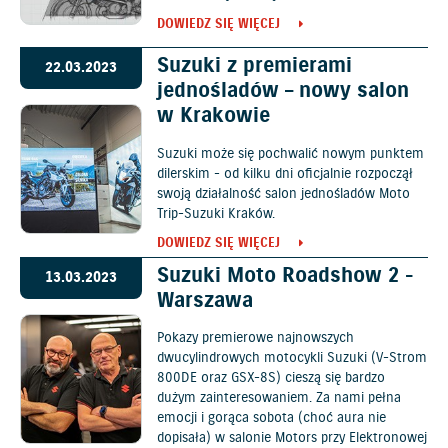
DOWIEDZ SIĘ WIĘCEJ
Suzuki z premierami
22.03.2023
jednośladów – nowy salon
w Krakowie
Suzuki może się pochwalić nowym punktem
dilerskim - od kilku dni oficjalnie rozpoczął
swoją działalność salon jednośladów Moto
Trip-Suzuki Kraków.
DOWIEDZ SIĘ WIĘCEJ
Suzuki Moto Roadshow 2 -
13.03.2023
Warszawa
Pokazy premierowe najnowszych
dwucylindrowych motocykli Suzuki (V-Strom
800DE oraz GSX-8S) cieszą się bardzo
dużym zainteresowaniem. Za nami pełna
emocji i gorąca sobota (choć aura nie
dopisała) w salonie Motors przy Elektronowej