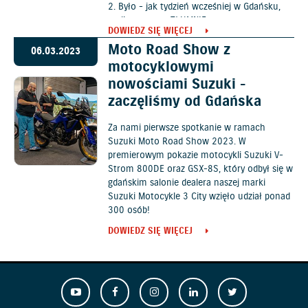
2. Było - jak tydzień wcześniej w Gdańsku,
czyli po prostu TŁUMNIE.
DOWIEDZ SIĘ WIĘCEJ
Moto Road Show z
06.03.2023
motocyklowymi
nowościami Suzuki -
zaczęliśmy od Gdańska
Za nami pierwsze spotkanie w ramach
Suzuki Moto Road Show 2023. W
premierowym pokazie motocykli Suzuki V-
Strom 800DE oraz GSX-8S, który odbył się w
gdańskim salonie dealera naszej marki
Suzuki Motocykle 3 City wzięło udział ponad
300 osób!
DOWIEDZ SIĘ WIĘCEJ