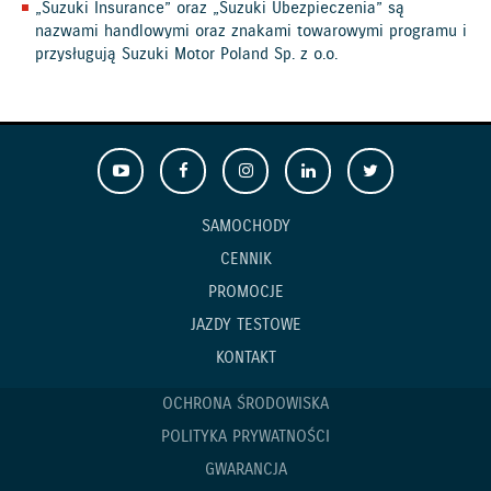
„Suzuki Insurance” oraz „Suzuki Ubezpieczenia” są
nazwami handlowymi oraz znakami towarowymi programu i
przysługują Suzuki Motor Poland Sp. z o.o.
SAMOCHODY
CENNIK
PROMOCJE
JAZDY TESTOWE
KONTAKT
OCHRONA ŚRODOWISKA
POLITYKA PRYWATNOŚCI
GWARANCJA