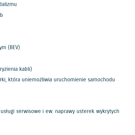
dalizmu
yb
ym (BEV)
zienia kabli)
erki, która uniemożliwia uruchomienie samochodu
sługi serwisowe i ew. naprawy usterek wykrytych