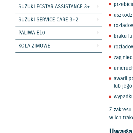
przebic
SUZUKI ECSTAR ASSISTANCE 3+
uszkodze
SUZUKI SERVICE CARE 3+2
rozłado
PALIWA E10
braku lu
KOŁA ZIMOWE
rozłado
zaginięc
unieruch
awarii p
lub jego
wypadku 
Z zakresu
w ich trak
Uwaga