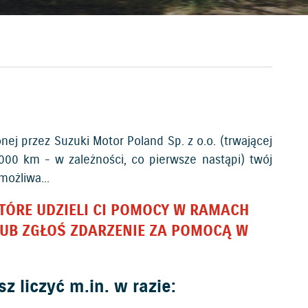
ej przez Suzuki Motor Poland Sp. z o.o. (trwającej
0 km - w zależności, co pierwsze nastąpi) twój
ożliwa...
ÓRE UDZIELI CI POMOCY W RAMACH
 LUB ZGŁOŚ ZDARZENIE ZA POMOCĄ W
 liczyć m.in. w razie: