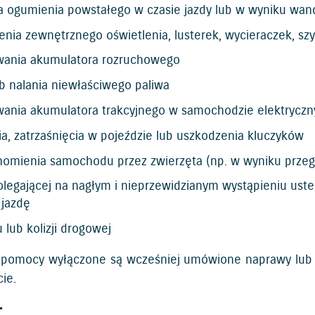
ia ogumienia powstałego w czasie jazdy lub w wyniku wan
nia zewnętrznego oświetlenia, lusterek, wycieraczek, sz
wania akumulatora rozruchowego
b nalania niewłaściwego paliwa
wania akumulatora trakcyjnego w samochodzie elektryczn
ia, zatrzaśnięcia w pojeździe lub uszkodzenia kluczyków
omienia samochodu przez zwierzęta (np. w wyniku przegry
olegającej na nagłym i nieprzewidzianym wystąpieniu ust
 jazdę
lub kolizji drogowej
 pomocy wyłączone są wcześniej umówione naprawy lub u
cie.
: