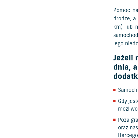
Pomoc na 
drodze, a
km) lub n
samochodz
jego nied
Jeżeli
dnia, 
dodat
Samochó
Gdy jest
możliwo
Poza gra
oraz nas
Hercegow