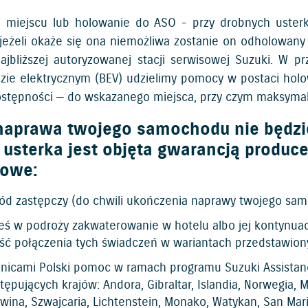
miejscu lub holowanie do ASO - przy drobnych uster
 jeżeli okaże się ona niemożliwa zostanie on odholowany d
ajbliższej autoryzowanej stacji serwisowej Suzuki. W 
ie elektrycznym (BEV) udzielimy pomocy w postaci holow
ostępności — do wskazanego miejsca, przy czym maksymal
 naprawa twojego samochodu nie będz
a usterka jest objęta gwarancją produ
kowe:
d zastępczy (do chwili ukończenia naprawy twojego samoc
eś w podroży zakwaterowanie w hotelu albo jej kontynuacj
ść połączenia tych świadczeń w wariantach przedstawio
nicami Polski pomoc w ramach programu Suzuki Assistance
tępujących krajów: Andora, Gibraltar, Islandia, Norwegia,
ina, Szwajcaria, Lichtenstein, Monako, Watykan, San Mari