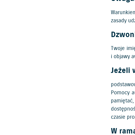
Warunkiem
zasady ud
Dzwoni
Twoje imię
i objawy a
Jeżeli
podstawow
Pomocy au
pamiętać,
dostępnoś
czasie pr
W rama