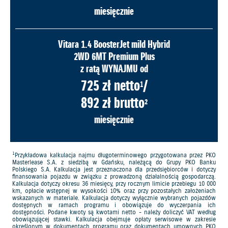
miesięcznie
Vitara 1.4 BoosterJet mild Hybrid
2WD 6MT Premium Plus
z ratą WYNAJMU od
725 zł netto
/
1
892 zł brutto
2
miesięcznie
1
Przykładowa kalkulacja najmu długoterminowego przygotowana przez PKO
Masterlease S.A. z siedzibą w Gdańsku, należącą do Grupy PKO Banku
Polskiego S.A. Kalkulacja jest przeznaczona dla przedsiębiorców i dotyczy
finansowania pojazdu w związku z prowadzoną działalnością gospodarczą.
Kalkulacja dotyczy okresu 36 miesięcy, przy rocznym limicie przebiegu 10 000
km, opłacie wstępnej w wysokości 10% oraz przy pozostałych założeniach
wskazanych w materiale. Kalkulacja dotyczy wyłącznie wybranych pojazdów
dostępnych w ramach programu i obowiązuje do wyczerpania ich
dostępności. Podane kwoty są kwotami netto - należy doliczyć VAT według
obowiązującej stawki. Kalkulacja obejmuje opłaty serwisowe w zakresie
określonym w dokumentach programu oraz dokumentach umownych PKO