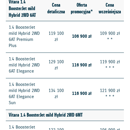
Vitara 1.4
Cena
Oferta
Cena
BoosterJet mild
detaliczna
promocyjna*
wcześniejsza
Hybrid 2WD 6AT
1.4 BoosterJet
mild Hybrid 2WD
119 100
109 900 zł
106 900 zł
6AT Premium
zł
* *
Plus
1.4 BoosterJet
129 100
119 900 zł
mild Hybrid 2WD
116 900 zł
zł
* * *
6AT Elegance
1.4 BoosterJet
mild Hybrid 2WD
134 100
121 900 zł
116 900 zł
6AT Elegance
zł
* * *
Sun
Vitara 1.4 BoosterJet mild Hybrid 2WD 6MT
1.4 BoosterJet