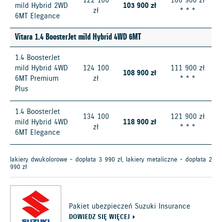
122 100
106 900 zł
mild Hybrid 2WD
103 900 zł
zł
* * *
6MT Elegance
Vitara 1.4 BoosterJet mild Hybrid 4WD 6MT
1.4 BoosterJet
mild Hybrid 4WD
124 100
111 900 zł
108 900 zł
6MT Premium
zł
* * *
Plus
1.4 BoosterJet
134 100
121 900 zł
mild Hybrid 4WD
118 900 zł
zł
* * *
6MT Elegance
lakiery dwukolorowe - dopłata 3 990 zł, lakiery metaliczne - dopłata 2
990 zł
Pakiet ubezpieczeń Suzuki Insurance
DOWIEDZ SIĘ WIĘCEJ