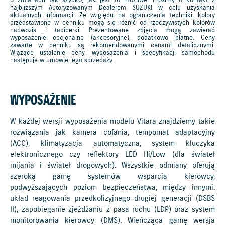
o zmianach tak szybko, jak jest to możliwe. Prosimy o kontakt z
najbliższym Autoryzowanym Dealerem SUZUKI w celu uzyskania
aktualnych informacji. Ze względu na ograniczenia techniki, kolory
przedstawione w cenniku mogą się różnić od rzeczywistych kolorów
nadwozia i tapicerki. Prezentowane zdjęcia mogą zawierać
wyposażenie opcjonalne (akcesoryjne), dodatkowo płatne. Ceny
zawarte w cenniku są rekomendowanymi cenami detalicznymi.
Wiążące ustalenie ceny, wyposażenia i specyfikacji samochodu
następuje w umowie jego sprzedaży.
WYPOSAŻENIE
W każdej wersji wyposażenia modelu Vitara znajdziemy takie
rozwiązania jak kamera cofania, tempomat adaptacyjny
(ACC), klimatyzacja automatyczna, system kluczyka
elektronicznego czy reflektory LED Hi/Low (dla świateł
mijania i świateł drogowych). Wszystkie odmiany oferują
szeroką gamę systemów wsparcia kierowcy,
podwyższających poziom bezpieczeństwa, między innymi:
układ reagowania przedkolizyjnego drugiej generacji (DSBS
II), zapobieganie zjeżdżaniu z pasa ruchu (LDP) oraz system
monitorowania kierowcy (DMS). Wieńcząca gamę wersja