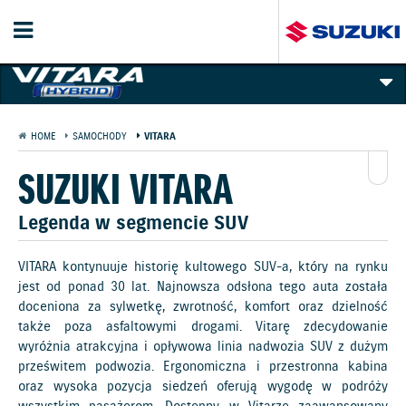
PREZENTACJA
HOME
SAMOCHODY
VITARA
GALERIA I FILMY
SUZUKI VITARA
TECHNOLOGIE
Legenda w segmencie SUV
CENNIK
VITARA kontynuuje historię kultowego SUV-a, który na rynku
jest od ponad 30 lat. Najnowsza odsłona tego auta została
WYPOSAŻENIE
doceniona za sylwetkę, zwrotność, komfort oraz dzielność
także poza asfaltowymi drogami. Vitarę zdecydowanie
KOLORY NADWOZIA
wyróżnia atrakcyjna i opływowa linia nadwozia SUV z dużym
prześwitem podwozia. Ergonomiczna i przestronna kabina
oraz wysoka pozycja siedzeń oferują wygodę w podróży