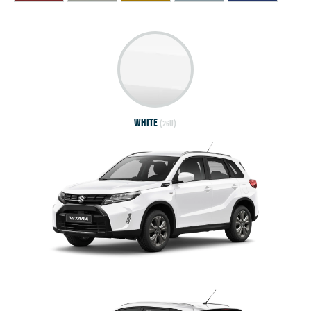
WHITE
(26U)