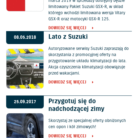
marca 2019 w sprzedaży dostępny będzie
limitowany Pakiet Suzuki GSX-R, w skład
którego wchodzi limitowana wersja Vitary
GSX-R oraz motocykl GSX-R 125.
DOWIEDZ SIĘ WIĘCEJ
Lato z Suzuki
08.05.2018
Autoryzowane serwisy Suzuki zapraszają do
skorzystania z promocyjnej oferty na
przygotowanie układu klimatyzacji do lata.
Akcja czyszczenia klimatyzacji obowiązuje
przed wakacjami.
DOWIEDZ SIĘ WIĘCEJ
Przygotuj się do
25.09.2017
nadchodzącej zimy
Skorzystaj ze specjalnej oferty obniżonych
cen opon i kół zimowych!
DOWIEDZ SIĘ WIĘCEJ