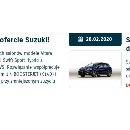
fercie Suzuki!
S
28.02.2020
d
ch salonów modele Vitara
 Swift Sport Hybrid z
S
VS. Rozwiązanie współpracuje
s
em 1.4 BOOSTERJET (K14D) i
u
 przy zmniejszonym zużyciu
D