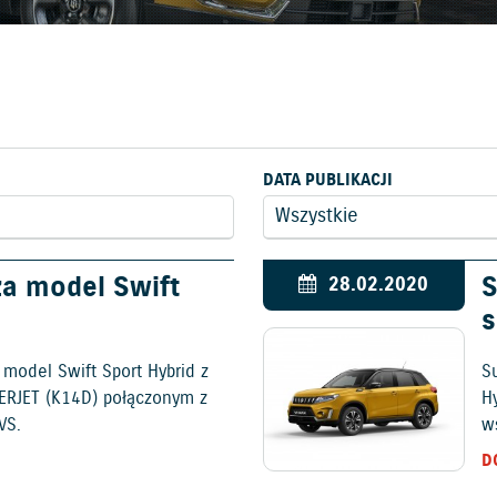
DATA PUBLIKACJI
a model Swift
S
28.02.2020
s
model Swift Sport Hybrid z
S
ERJET (K14D) połączonym z
H
VS.
w
D