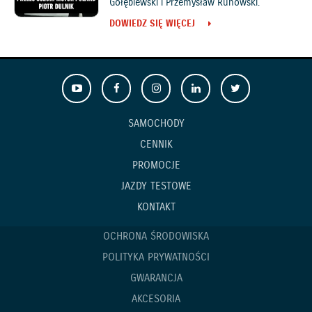
Gołębiewski i Przemysław Runowski.
DOWIEDZ SIĘ WIĘCEJ
SAMOCHODY
CENNIK
PROMOCJE
JAZDY TESTOWE
KONTAKT
OCHRONA ŚRODOWISKA
POLITYKA PRYWATNOŚCI
GWARANCJA
AKCESORIA