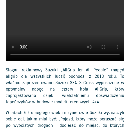
Slogan reklamowy Suzuki „AllGrip for All People” (napęd
allgrip dla wszystkich ludzi) pochodzi z 2013 roku. To
właśnie zaprezentowano Suzuki SX4 S-Cross wyposażone w
optymalny napęd na cztery koła AllGrip, który
zaprojektowano dzięki wieloletniemu doświadczeniu
Japończyków w budowie modeli terenowych-4x4.
W latach 60. ubiegłego wieku inżynierowie Suzuki wyznaczyli
sobie cel, jakim miał być: „Pojazd, który może poruszać się
po wyboistych drogach i docierać do miejsc, do których