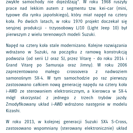
zwykłe samochody nie dojeżdżają”. W roku 1968 ruszyły
prace nad lekkim autem z segmentu tzw. kei-car (mini,
typowe dla rynku japońskiego), który miał napęd na cztery
koła. Po dwóch latach, w roku 1970 projekt doczekał się
seryjnej produkcji - trzyosobowy LJ10 (Light Jeep 10) był
pierwszym z wielu terenowych modeli Suzuki.
Napęd na cztery koła stale modernizano. Kolejne rozwiązania
wdrażano w Suzuki, na początku z ramową konstrukcją
podwozia (od serii LJ oraz SJ, przez Vitarę - do roku 2014 i
Grand Vitarę po Samuraja oraz Jimny). W roku 2006
zaprezentowano małego crossovera z nadwoziem
samonośnym SX-4. W tym samochodzie po raz pierwszy
zastosowano całkiem nową generację napędu na cztery koła
i-AWD ze sterowaniem elektronicznym, a kierowca w SX-4
mógł skorzystać z jednego z trzech trybów jazdy.
Zmodyfikowany układ i-AWD wdrożono następnie w modelu
Kizashi.
W roku 2013, w kolejnej generacji Suzuki SX4 S-Cross,
zastosowano wspomniany (sterowany elektronicznie) układ