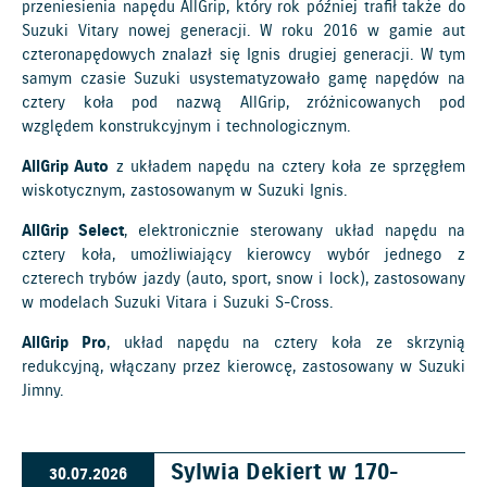
przeniesienia napędu AllGrip, który rok później trafił także do
Suzuki Vitary nowej generacji. W roku 2016 w gamie aut
czteronapędowych znalazł się Ignis drugiej generacji. W tym
samym czasie Suzuki usystematyzowało gamę napędów na
cztery koła pod nazwą AllGrip, zróżnicowanych pod
względem konstrukcyjnym i technologicznym.
AllGrip Auto
z układem napędu na cztery koła ze sprzęgłem
wiskotycznym, zastosowanym w Suzuki Ignis.
AllGrip Select
, elektronicznie sterowany układ napędu na
cztery koła, umożliwiający kierowcy wybór jednego z
czterech trybów jazdy (auto, sport, snow i lock), zastosowany
w modelach Suzuki Vitara i Suzuki S-Cross.
AllGrip Pro
, układ napędu na cztery koła ze skrzynią
redukcyjną, włączany przez kierowcę, zastosowany w Suzuki
Jimny.
Sylwia Dekiert w 170-
30.07.2026