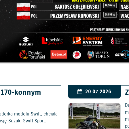
w 170-konnym
Z
20.07.2026
D
mo
adorka modelu Swift, chciała
m
ję Suzuki Swift Sport.
p