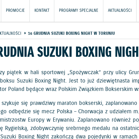
PROMOCJE
KONTAKT
PROGRAMY SPECJALNE
AKTUALNOŚCI
KTUALNOŚCI
16 GRUDNIA SUZUKI BOXING NIGHT W TORUNIU
RUDNIA SUZUKI BOXING NIG
szy piątek w hali sportowej „Spożywczak” przy ulicy Gr
 boksu Suzuki Boxing Night. Jest to już dziewiętnasta im
tor Poland będące wraz Polskim Związkiem Bokserskim wsp
 szykuje się prawdziwy maraton bokserski, zaplanowano
iego odbędzie się mecz Polska – Chorwacja z udziałem m
 mistrzostw Europy w Erywaniu. Zaplanowano również po
tę Rygielską, zdobywczynię srebrnego medalu na ostatni
 Suzuki Boxing Night zakończą dwa pojedynki w ramach