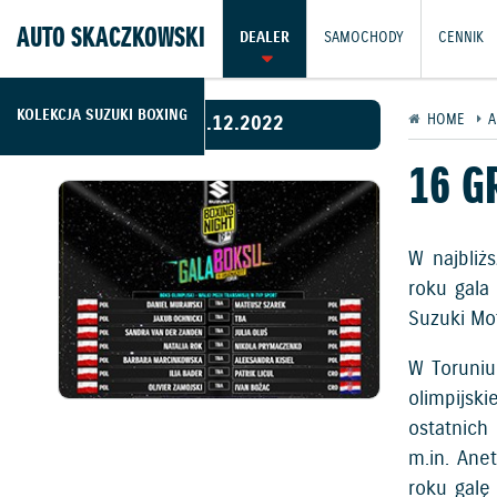
AUTO SKACZKOWSKI
DEALER
SAMOCHODY
CENNIK
KOLEKCJA SUZUKI BOXING
13.12.2022
HOME
A
16 G
W najbliż
roku gala
Suzuki Mo
W Toruniu
olimpijsk
ostatnich
m.in. Ane
roku galę