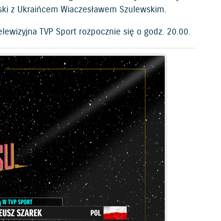
ski z Ukraińcem Wiaczesławem Szulewskim.
elewizyjna TVP Sport rozpocznie się o godz. 20.00.