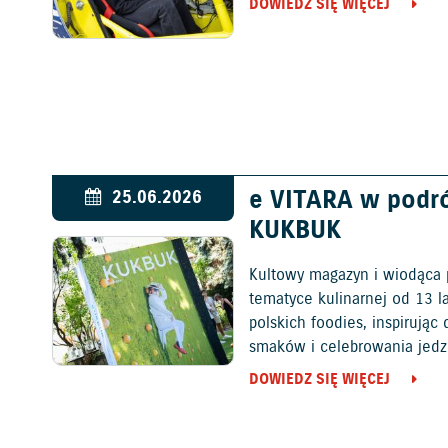
DOWIEDZ SIĘ WIĘCEJ
e VITARA w podr
25.06.2026
KUKBUK
Kultowy magazyn i wiodąca 
tematyce kulinarnej od 13 l
polskich foodies, inspirują
smaków i celebrowania jedz
DOWIEDZ SIĘ WIĘCEJ