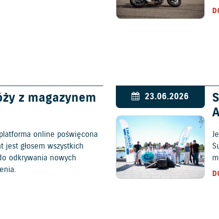
D
óży z magazynem
S
23.06.2026
platforma online poświęcona
Je
at jest głosem wszystkich
S
c do odkrywania nowych
mł
enia.
D