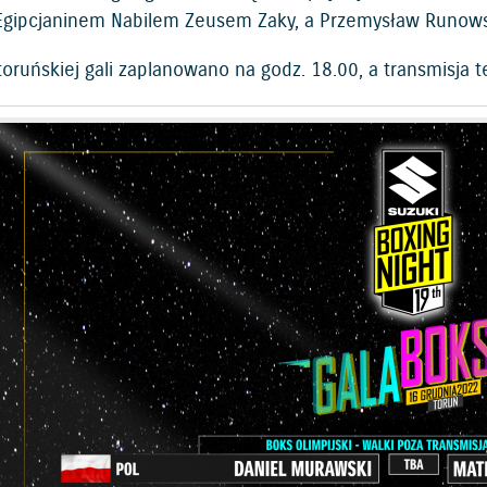
 Egipcjaninem Nabilem Zeusem Zaky, a Przemysław Runow
oruńskiej gali zaplanowano na godz. 18.00, a transmisja t