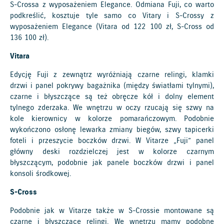
S-Crossa z wyposażeniem Elegance. Odmiana Fuji, co warto
podkreślić, kosztuje tyle samo co Vitary i S-Crossy z
wyposażeniem Elegance (Vitara od 122 100 zł, S-Cross od
136 100 zł).
Vitara
Edycję Fuji z zewnątrz wyróżniają czarne relingi, klamki
drzwi i panel pokrywy bagażnika (między światłami tylnymi),
czarne i błyszczące są też obręcze kół i dolny element
tylnego zderzaka. We wnętrzu w oczy rzucają się szwy na
kole kierownicy w kolorze pomarańczowym. Podobnie
wykończono osłonę lewarka zmiany biegów, szwy tapicerki
foteli i przeszycie boczków drzwi. W Vitarze „Fuji” panel
główny deski rozdzielczej jest w kolorze czarnym
błyszczącym, podobnie jak panele boczków drzwi i panel
konsoli środkowej.
S-Cross
Podobnie jak w Vitarze także w S-Crossie montowane są
czarne i błyszczące relingi. We wnętrzu mamy podobne