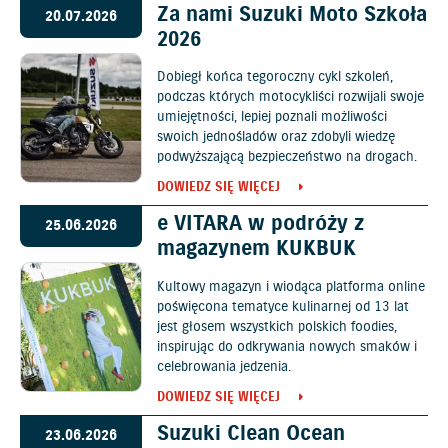
Za nami Suzuki Moto Szkoła
20.07.2026
2026
Dobiegł końca tegoroczny cykl szkoleń,
podczas których motocykliści rozwijali swoje
umiejętności, lepiej poznali możliwości
swoich jednośladów oraz zdobyli wiedzę
podwyższającą bezpieczeństwo na drogach.
DOWIEDZ SIĘ WIĘCEJ
e VITARA w podróży z
25.06.2026
magazynem KUKBUK
Kultowy magazyn i wiodąca platforma online
poświęcona tematyce kulinarnej od 13 lat
jest głosem wszystkich polskich foodies,
inspirując do odkrywania nowych smaków i
celebrowania jedzenia.
DOWIEDZ SIĘ WIĘCEJ
Suzuki Clean Ocean
23.06.2026