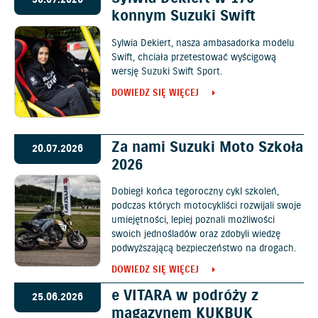
30.07.2026
konnym Suzuki Swift
Sylwia Dekiert, nasza ambasadorka modelu
Swift, chciała przetestować wyścigową
wersję Suzuki Swift Sport.
DOWIEDZ SIĘ WIĘCEJ
Za nami Suzuki Moto Szkoła
20.07.2026
2026
Dobiegł końca tegoroczny cykl szkoleń,
podczas których motocykliści rozwijali swoje
umiejętności, lepiej poznali możliwości
swoich jednośladów oraz zdobyli wiedzę
podwyższającą bezpieczeństwo na drogach.
DOWIEDZ SIĘ WIĘCEJ
e VITARA w podróży z
25.06.2026
magazynem KUKBUK