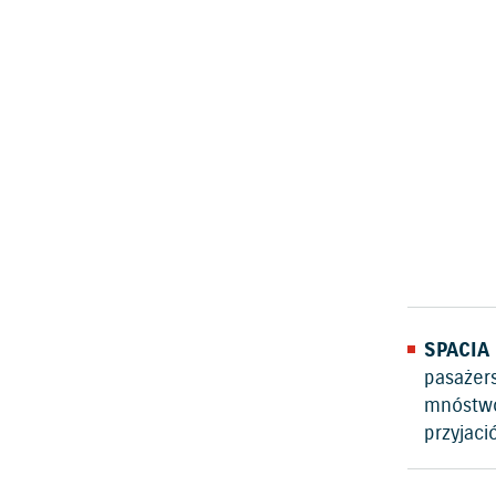
SPACIA
pasażers
mnóstwo
przyjaci