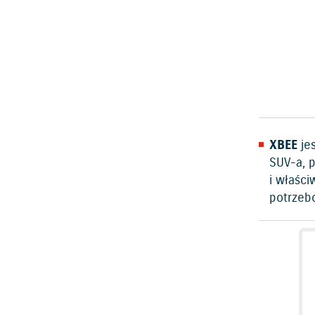
XBEE
je
SUV-a, 
i właści
potrzebo