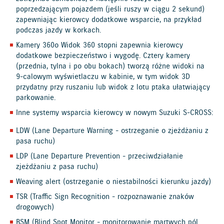
poprzedzającym pojazdem (jeśli ruszy w ciągu 2 sekund)
zapewniając kierowcy dodatkowe wsparcie, na przykład
podczas jazdy w korkach.
Kamery 360o Widok 360 stopni zapewnia kierowcy
dodatkowe bezpieczeństwo i wygodę. Cztery kamery
(przednia, tylna i po obu bokach) tworzą różne widoki na
9-calowym wyświetlaczu w kabinie, w tym widok 3D
przydatny przy ruszaniu lub widok z lotu ptaka ułatwiający
parkowanie.
Inne systemy wsparcia kierowcy w nowym Suzuki S-CROSS:
LDW (Lane Departure Warning - ostrzeganie o zjeżdżaniu z
pasa ruchu)
LDP (Lane Departure Prevention - przeciwdziałanie
zjeżdżaniu z pasa ruchu)
Weaving alert (ostrzeganie o niestabilności kierunku jazdy)
TSR (Traffic Sign Recognition - rozpoznawanie znaków
drogowych)
BSM (Blind Spot Monitor - monitorowanie martwych pól