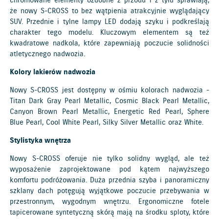
chromowane elementy ozdobne z przodu i z tyłu sprawiają,
że nowy S-CROSS to bez wątpienia atrakcyjnie wyglądający
SUV. Przednie i tylne lampy LED dodają szyku i podkreślają
charakter tego modelu. Kluczowym elementem są też
kwadratowe nadkola, które zapewniają poczucie solidności
atletycznego nadwozia.
Kolory lakierów nadwozia
Nowy S-CROSS jest dostępny w ośmiu kolorach nadwozia -
Titan Dark Gray Pearl Metallic, Cosmic Black Pearl Metallic,
Canyon Brown Pearl Metallic, Energetic Red Pearl, Sphere
Blue Pearl, Cool White Pearl, Silky Silver Metallic oraz White.
Stylistyka wnętrza
Nowy S-CROSS oferuje nie tylko solidny wygląd, ale też
wyposażenie zaprojektowane pod kątem najwyższego
komfortu podróżowania. Duża przednia szyba i panoramiczny
szklany dach potęgują wyjątkowe poczucie przebywania w
przestronnym, wygodnym wnętrzu. Ergonomiczne fotele
tapicerowane syntetyczną skórą mają na środku sploty, które