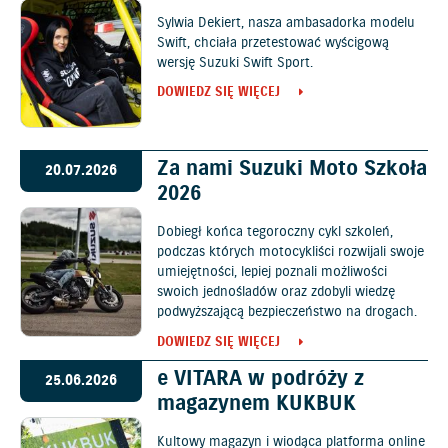
Sylwia Dekiert, nasza ambasadorka modelu
Swift, chciała przetestować wyścigową
wersję Suzuki Swift Sport.
DOWIEDZ SIĘ WIĘCEJ
Za nami Suzuki Moto Szkoła
20.07.2026
2026
Dobiegł końca tegoroczny cykl szkoleń,
podczas których motocykliści rozwijali swoje
umiejętności, lepiej poznali możliwości
swoich jednośladów oraz zdobyli wiedzę
podwyższającą bezpieczeństwo na drogach.
DOWIEDZ SIĘ WIĘCEJ
e VITARA w podróży z
25.06.2026
magazynem KUKBUK
Kultowy magazyn i wiodąca platforma online