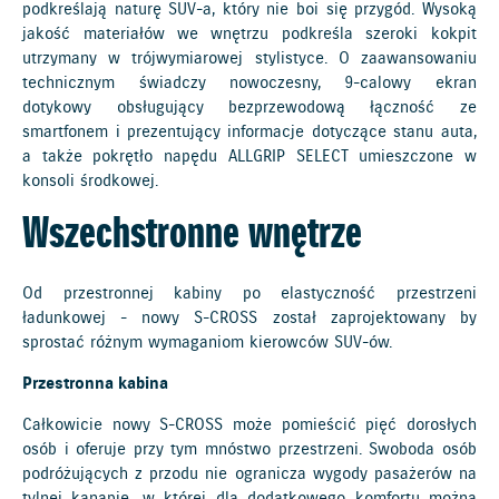
podkreślają naturę SUV-a, który nie boi się przygód. Wysoką
jakość materiałów we wnętrzu podkreśla szeroki kokpit
utrzymany w trójwymiarowej stylistyce. O zaawansowaniu
technicznym świadczy nowoczesny, 9-calowy ekran
dotykowy obsługujący bezprzewodową łączność ze
smartfonem i prezentujący informacje dotyczące stanu auta,
a także pokrętło napędu ALLGRIP SELECT umieszczone w
konsoli środkowej.
Wszechstronne wnętrze
Od przestronnej kabiny po elastyczność przestrzeni
ładunkowej - nowy S-CROSS został zaprojektowany by
sprostać różnym wymaganiom kierowców SUV-ów.
Przestronna kabina
Całkowicie nowy S-CROSS może pomieścić pięć dorosłych
osób i oferuje przy tym mnóstwo przestrzeni. Swoboda osób
podróżujących z przodu nie ogranicza wygody pasażerów na
tylnej kanapie, w której dla dodatkowego komfortu można