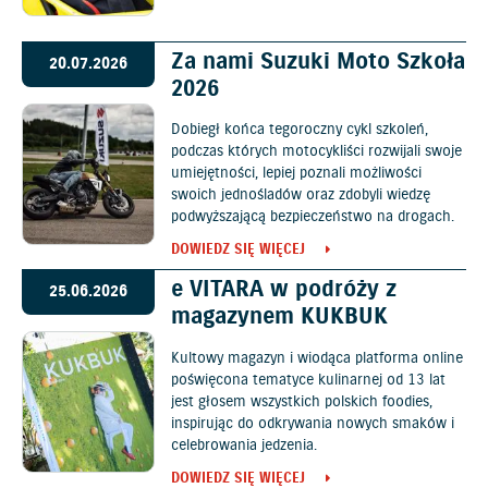
Za nami Suzuki Moto Szkoła
20.07.2026
2026
Dobiegł końca tegoroczny cykl szkoleń,
podczas których motocykliści rozwijali swoje
umiejętności, lepiej poznali możliwości
swoich jednośladów oraz zdobyli wiedzę
podwyższającą bezpieczeństwo na drogach.
DOWIEDZ SIĘ WIĘCEJ
e VITARA w podróży z
25.06.2026
magazynem KUKBUK
Kultowy magazyn i wiodąca platforma online
poświęcona tematyce kulinarnej od 13 lat
jest głosem wszystkich polskich foodies,
inspirując do odkrywania nowych smaków i
celebrowania jedzenia.
DOWIEDZ SIĘ WIĘCEJ