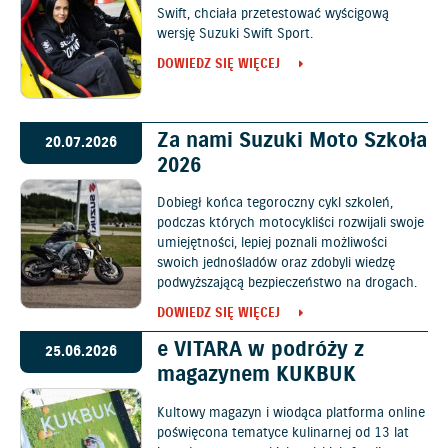
Swift, chciała przetestować wyścigową
wersję Suzuki Swift Sport.
DOWIEDZ SIĘ WIĘCEJ
Za nami Suzuki Moto Szkoła
20.07.2026
2026
Dobiegł końca tegoroczny cykl szkoleń,
podczas których motocykliści rozwijali swoje
umiejętności, lepiej poznali możliwości
swoich jednośladów oraz zdobyli wiedzę
podwyższającą bezpieczeństwo na drogach.
DOWIEDZ SIĘ WIĘCEJ
e VITARA w podróży z
25.06.2026
magazynem KUKBUK
Kultowy magazyn i wiodąca platforma online
poświęcona tematyce kulinarnej od 13 lat