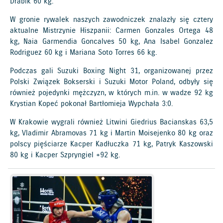
Drabik 60 kg.
W gronie rywalek naszych zawodniczek znalazły się cztery
aktualne Mistrzynie Hiszpanii: Carmen Gonzales Ortega 48
kg, Naia Garmendia Goncalves 50 kg, Ana Isabel Gonzalez
Rodriguez 60 kg i Mariana Soto Torres 66 kg.
Podczas gali Suzuki Boxing Night 31, organizowanej przez
Polski Związek Bokserski i Suzuki Motor Poland, odbyły się
również pojedynki mężczyzn, w których m.in. w wadze 92 kg
Krystian Kopeć pokonał Bartłomieja Wypchała 3:0.
W Krakowie wygrali również Litwini Giedrius Bacianskas 63,5
kg, Vladimir Abramovas 71 kg i Martin Moisejenko 80 kg oraz
polscy pięściarze Kacper Kadłuczka 71 kg, Patryk Kaszowski
80 kg i Kacper Szpryngiel +92 kg.