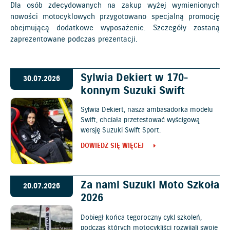
Dla osób zdecydowanych na zakup wyżej wymienionych
nowości motocyklowych przygotowano specjalną promocję
obejmującą dodatkowe wyposażenie. Szczegóły zostaną
zaprezentowane podczas prezentacji.
Sylwia Dekiert w 170-
30.07.2026
konnym Suzuki Swift
Sylwia Dekiert, nasza ambasadorka modelu
Swift, chciała przetestować wyścigową
wersję Suzuki Swift Sport.
DOWIEDZ SIĘ WIĘCEJ
Za nami Suzuki Moto Szkoła
20.07.2026
2026
Dobiegł końca tegoroczny cykl szkoleń,
podczas których motocykliści rozwijali swoje