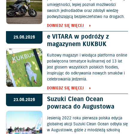
umiejętności, lepiej poznali możliwości
swoich jednośladów oraz zdobyli wiedzę
podwyższającą bezpieczeństwo na drogach.
DOWIEDZ SIĘ WIĘCEJ
e VITARA w podróży z
25.06.2026
magazynem KUKBUK
Kultowy magazyn i wiodąca platforma online
poświęcona tematyce kulinarnej od 13 lat
jest głosem wszystkich polskich foodies,
inspirując do odkrywania nowych smaków i
celebrowania jedzenia.
DOWIEDZ SIĘ WIĘCEJ
Suzuki Clean Ocean
23.06.2026
powraca do Augustowa
Jesienią 2022 roku pierwsza polska edycja
globalnej akcji Suzuki Clean Ocean odbyła się
w Augustowie, gdzie z młodzieżą szkolną