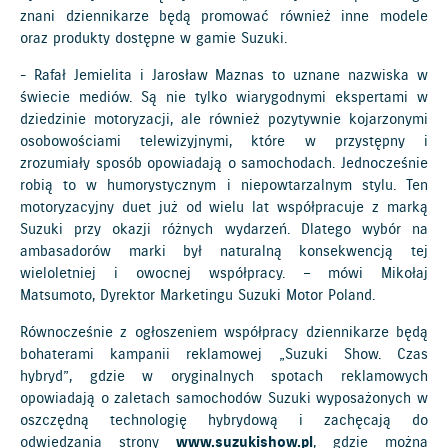
znani dziennikarze będą promować również inne modele
oraz produkty dostępne w gamie Suzuki.
- Rafał Jemielita i Jarosław Maznas to uznane nazwiska w
świecie mediów. Są nie tylko wiarygodnymi ekspertami w
dziedzinie motoryzacji, ale również pozytywnie kojarzonymi
osobowościami telewizyjnymi, które w przystępny i
zrozumiały sposób opowiadają o samochodach. Jednocześnie
robią to w humorystycznym i niepowtarzalnym stylu. Ten
motoryzacyjny duet już od wielu lat współpracuje z marką
Suzuki przy okazji różnych wydarzeń. Dlatego wybór na
ambasadorów marki był naturalną konsekwencją tej
wieloletniej i owocnej współpracy. – mówi Mikołaj
Matsumoto, Dyrektor Marketingu Suzuki Motor Poland.
Równocześnie z ogłoszeniem współpracy dziennikarze będą
bohaterami kampanii reklamowej „Suzuki Show. Czas
hybryd”, gdzie w oryginalnych spotach reklamowych
opowiadają o zaletach samochodów Suzuki wyposażonych w
oszczędną technologię hybrydową i zachęcają do
odwiedzania strony
www.suzukishow.pl
, gdzie można