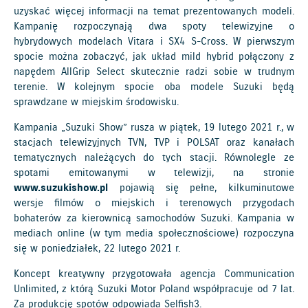
uzyskać więcej informacji na temat prezentowanych modeli.
Kampanię rozpoczynają dwa spoty telewizyjne o
hybrydowych modelach Vitara i SX4 S-Cross. W pierwszym
spocie można zobaczyć, jak układ mild hybrid połączony z
napędem AllGrip Select skutecznie radzi sobie w trudnym
terenie. W kolejnym spocie oba modele Suzuki będą
sprawdzane w miejskim środowisku.
Kampania „Suzuki Show” rusza w piątek, 19 lutego 2021 r., w
stacjach telewizyjnych TVN, TVP i POLSAT oraz kanałach
tematycznych należących do tych stacji. Równolegle ze
spotami emitowanymi w telewizji, na stronie
www.suzukishow.pl
pojawią się pełne, kilkuminutowe
wersje filmów o miejskich i terenowych przygodach
bohaterów za kierownicą samochodów Suzuki. Kampania w
mediach online (w tym media społecznościowe) rozpoczyna
się w poniedziałek, 22 lutego 2021 r.
Koncept kreatywny przygotowała agencja Communication
Unlimited, z którą Suzuki Motor Poland współpracuje od 7 lat.
Za produkcję spotów odpowiada Selfish3.