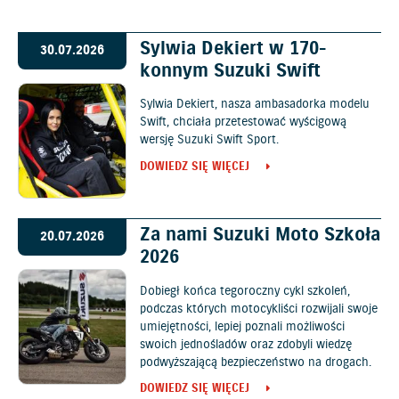
Sylwia Dekiert w 170-
30.07.2026
konnym Suzuki Swift
Sylwia Dekiert, nasza ambasadorka modelu
Swift, chciała przetestować wyścigową
wersję Suzuki Swift Sport.
DOWIEDZ SIĘ WIĘCEJ
Za nami Suzuki Moto Szkoła
20.07.2026
2026
Dobiegł końca tegoroczny cykl szkoleń,
podczas których motocykliści rozwijali swoje
umiejętności, lepiej poznali możliwości
swoich jednośladów oraz zdobyli wiedzę
podwyższającą bezpieczeństwo na drogach.
DOWIEDZ SIĘ WIĘCEJ