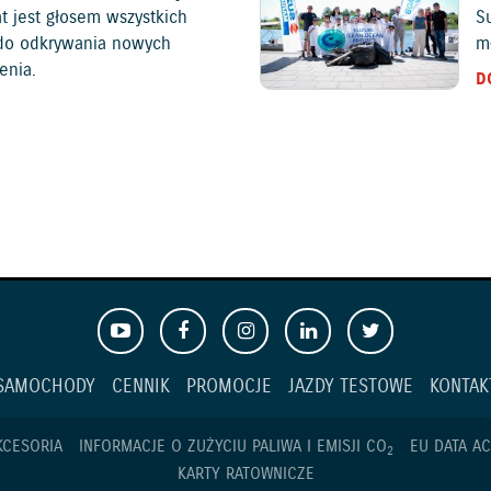
at jest głosem wszystkich
S
c do odkrywania nowych
mł
enia.
D
SAMOCHODY
CENNIK
PROMOCJE
JAZDY TESTOWE
KONTAK
KCESORIA
INFORMACJE O ZUŻYCIU PALIWA I EMISJI CO
EU DATA AC
2
KARTY RATOWNICZE