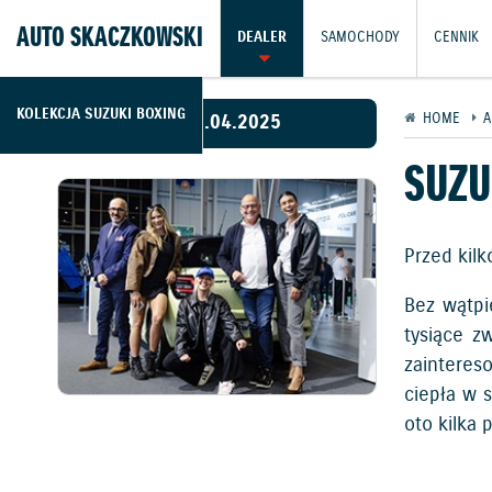
AUTO SKACZKOWSKI
DEALER
SAMOCHODY
CENNIK
KOLEKCJA SUZUKI BOXING
30.04.2025
HOME
A
SUZU
Przed kil
Bez wątpi
tysiące z
zainteres
ciepła w 
oto kilka