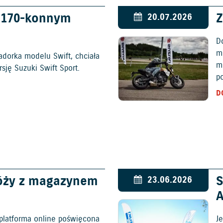
w 170-konnym
Z
20.07.2026
D
mo
adorka modelu Swift, chciała
m
ję Suzuki Swift Sport.
p
D
óży z magazynem
S
23.06.2026
platforma online poświęcona
Je