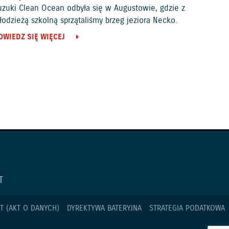
uzuki Clean Ocean odbyła się w Augustowie, gdzie z
odzieżą szkolną sprzątaliśmy brzeg jeziora Necko.
OWIEDZ SIĘ WIĘCEJ
T
T (AKT O DANYCH)
DYREKTYWA BATERYJNA
STRATEGIA PODATKOWA