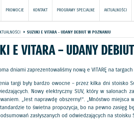
PROMOCJE
KONTAKT
PROGRAMY SPECJALNE
AKTUALNOŚCI
KTUALNOŚCI
SUZUKI E VITARA – UDANY DEBIUT W POZNANIU
KI E VITARA – UDANY DEBIU
koma dniami zaprezentowaliśmy nową e VITARĘ na targac
enia targi były bardzo owocne – przez kilka dni stoisko 
wiedzających. Nowy elektryczny SUV, który w salonach zad
owaniem. „Jest naprawdę obszerny!”. „Mnóstwo miejsca 
standardzie to świetna propozycja, bo na pewno zasięg będ
 podsumowań zasłyszanych od odwiedzających na stoisku S