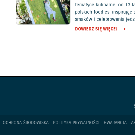
tematyce kulinarnej od 13 l
polskich foodies, inspirują
smaków i celebrowania jedz
DOWIEDZ SIĘ WIĘCEJ
OCHRONA ŚRODOWISKA
POLITYKA PRYWATNOŚCI
GWARANCJA
A