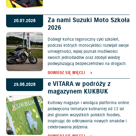
Za nami Suzuki Moto Szkoła
20.07.2026
2026
Dobiegł końca tegoroczny cykl szkoleń,
podczas których motocykliści rozwijali swoje
umiejętności, lepiej poznali możliwości
swoich jednośladów oraz zdobyli wiedzę
podwyższającą bezpieczeństwo na drogach.
DOWIEDZ SIĘ WIĘCEJ
e VITARA w podróży z
25.06.2026
magazynem KUKBUK
Kultowy magazyn i wiodąca platforma online
poświęcona tematyce kulinarnej od 13 lat
jest głosem wszystkich polskich foodies,
inspirując do odkrywania nowych smaków i
celebrowania jedzenia.