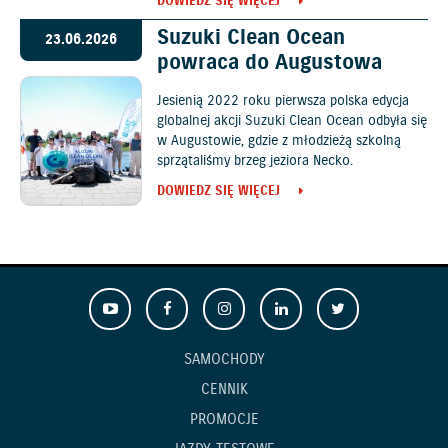
DOWIEDZ SIĘ WIĘCEJ
Suzuki Clean Ocean
23.06.2026
powraca do Augustowa
Jesienią 2022 roku pierwsza polska edycja
globalnej akcji Suzuki Clean Ocean odbyła się
w Augustowie, gdzie z młodzieżą szkolną
sprzątaliśmy brzeg jeziora Necko.
DOWIEDZ SIĘ WIĘCEJ
SAMOCHODY
CENNIK
PROMOCJE