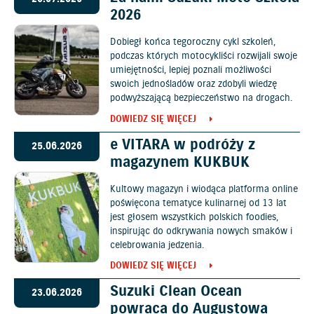
2026
Dobiegł końca tegoroczny cykl szkoleń,
podczas których motocykliści rozwijali swoje
umiejętności, lepiej poznali możliwości
swoich jednośladów oraz zdobyli wiedzę
podwyższającą bezpieczeństwo na drogach.
DOWIEDZ SIĘ WIĘCEJ
e VITARA w podróży z
25.06.2026
magazynem KUKBUK
Kultowy magazyn i wiodąca platforma online
poświęcona tematyce kulinarnej od 13 lat
jest głosem wszystkich polskich foodies,
inspirując do odkrywania nowych smaków i
celebrowania jedzenia.
DOWIEDZ SIĘ WIĘCEJ
Suzuki Clean Ocean
23.06.2026
powraca do Augustowa