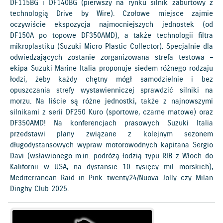
DF115BG i DF140BG (pierwszy na rynku silnik zaburtowy z
technologią Drive by Wire). Czołowe miejsce zajmie
oczywiście ekspozycja najmocniejszych jednostek (od
DF150A po topowe DF350AMD), a także technologii filtra
mikroplastiku (Suzuki Micro Plastic Collector). Specjalnie dla
odwiedzających zostanie zorganizowana strefa testowa –
ekipa Suzuki Marine Italia proponuje siedem różnego rodzaju
łodzi, żeby każdy chętny mógł samodzielnie i bez
opuszczania strefy wystawienniczej sprawdzić silniki na
morzu. Na liście są różne jednostki, także z najnowszymi
silnikami z serii DF250 Kuro (sportowe, czarne matowe) oraz
DF350AMD! Na konferencjach prasowych Suzuki Italia
przedstawi plany związane z kolejnym sezonem
długodystansowych wypraw motorowodnych kapitana Sergio
Davi (wsławionego m.in. podróżą łodzią typu RIB z Włoch do
Kalifornii w USA, na dystansie 10 tysięcy mil morskich),
Mediterranean Raid in Pink twenty24/Nuova Jolly czy Milan
Dinghy Club 2025.