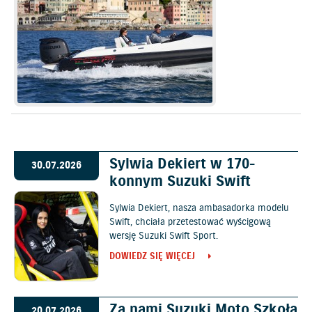
Sylwia Dekiert w 170-
30.07.2026
konnym Suzuki Swift
Sylwia Dekiert, nasza ambasadorka modelu
Swift, chciała przetestować wyścigową
wersję Suzuki Swift Sport.
DOWIEDZ SIĘ WIĘCEJ
Za nami Suzuki Moto Szkoła
20.07.2026