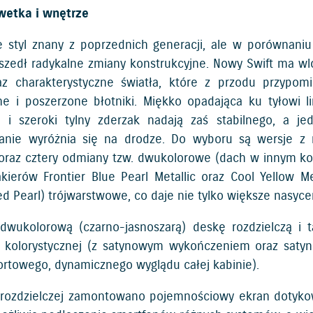
wetka i wnętrze
 styl znany z poprzednich generacji, ale w porównani
eszedł radykalne zmiany konstrukcyjne. Nowy Swift ma wl
az charakterystyczne światła, które z przodu przypomi
ne i poszerzone błotniki. Miękko opadająca ku tyłowi l
e i szeroki tylny zderzak nadają zaś stabilnego, a 
anie wyróżnia się na drodze. Do wyboru są wersje z
 oraz cztery odmiany tzw. dwukolorowe (dach w innym k
kierów Frontier Blue Pearl Metallic oraz Cool Yellow 
d Pearl) trójwarstwowe, co daje nie tylko większe nasycen
dwukolorową (czarno-jasnoszarą) deskę rozdzielczą i 
 kolorystycznej (z satynowym wykończeniem oraz saty
ortowego, dynamicznego wyglądu całej kabinie).
rozdzielczej zamontowano pojemnościowy ekran dotykowy