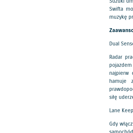
Suzuki um
Swifta mo
muzykę prz
Zaawanso
Dual Senso
Radar pra
pojazdem 
najpierw 
hamuje z
prawdopod
siłę uder
Lane Keep 
Gdy włącz
samochód