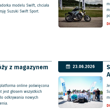
mo
adorka modelu Swift, chciała
m
ję Suzuki Swift Sport.
p
D
óży z magazynem
S
23.06.2026
platforma online poświęcona
Je
at jest głosem wszystkich
S
c do odkrywania nowych
mł
enia.
D