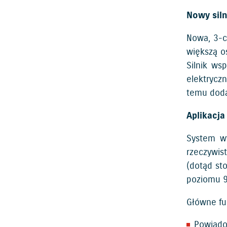
Nowy siln
Nowa, 3-c
większą o
Silnik ws
elektrycz
temu dod
Aplikacj
System wy
rzeczywis
(dotąd st
poziomu 9
Główne fu
Powiado