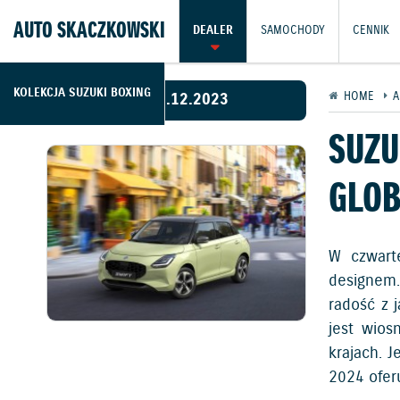
AUTO SKACZKOWSKI
DEALER
SAMOCHODY
CENNIK
KOLEKCJA SUZUKI BOXING
06.12.2023
HOME
A
SUZU
GLOB
W czwarte
designem.
radość z 
jest wios
krajach. 
2024 ofer