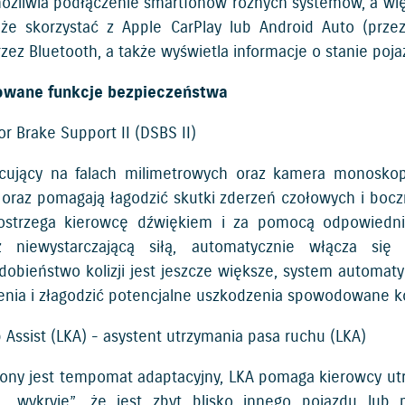
ożliwia podłączenie smartfonów różnych systemów, a wię
że skorzystać z Apple CarPlay lub Android Auto (przez
ez Bluetooth, a także wyświetla informacje o stanie poja
wane funkcje bezpieczeństwa
r Brake Support II (DSBS II)
cujący na falach milimetrowych oraz kamera monoskop
oraz pomagają łagodzić skutki zderzeń czołowych i boczny
ostrzega kierowcę dźwiękiem i za pomocą odpowiedni
 niewystarczającą siłą, automatycznie włącza się 
obieństwo kolizji jest jeszcze większe, system automat
zenia i złagodzić potencjalne uszkodzenia spowodowane ko
Assist (LKA) - asystent utrzymania pasa ruchu (LKA)
ony jest tempomat adaptacyjny, LKA pomaga kierowcy utr
 „wykryje”, że jest zbyt blisko innego pojazdu lub 