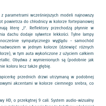
u z parametrami wcześniejszych modeli najnowszy
ot powietrza do chłodnicy w kolorze fortepianowej
nają literę „l”. Reflektory przechodzą płynnie w
inia dachu dodaje sylwetce lekkości. Tylne lampy
jednocześnie sympatycznego wyglądu – samochód
 nadwoziem w jednym kolorze (dziewięć różnych
olorze), w tym auta wykończone z użyciem całkiem
Metallic. Obydwa z wymienionych są (podobnie jak
ie koloru lecz także głębię.
tapicerkę przednich drzwi utrzymaną w podobnej
nowymi akcentami w kolorze ciemnego srebra, co
 HD, o przekątnej 9 cali. System audio-wizualny