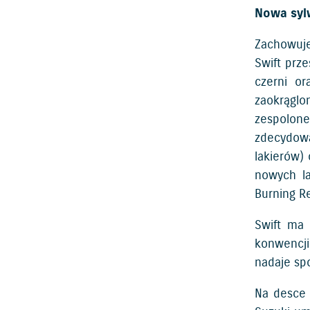
Nowa syl
Zachowuje
Swift prz
czerni or
zaokrąglo
zespolon
zdecydow
lakierów)
nowych la
Burning Re
Swift ma 
konwencji
nadaje sp
Na desce 