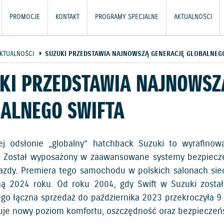
PROMOCJE
KONTAKT
PROGRAMY SPECJALNE
AKTUALNOŚCI
KTUALNOŚCI
SUZUKI PRZEDSTAWIA NAJNOWSZĄ GENERACJĘ GLOBALNEG
KI PRZEDSTAWIA NAJNOWSZ
ALNEGO SWIFTA
j odsłonie „globalny” hatchback Suzuki to wyrafinowa
 Został wyposażony w zaawansowane systemy bezpieczeńs
jazdy. Premiera tego samochodu w polskich salonach siec
ną 2024 roku. Od roku 2004, gdy Swift w Suzuki zosta
Jego łączna sprzedaż do października 2023 przekroczyła 9
uje nowy poziom komfortu, oszczędność oraz bezpieczeń