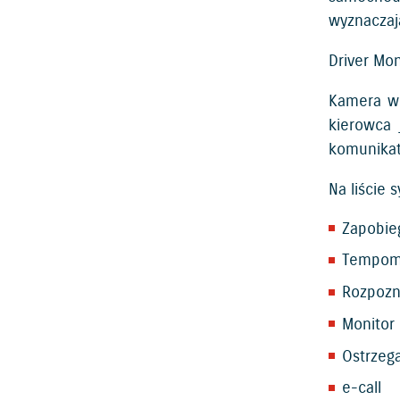
wyznaczaj
Driver Mo
Kamera wb
kierowca 
komunikat
Na liście
Zapobieg
Tempoma
Rozpozn
Monitor
Ostrzeg
e-call