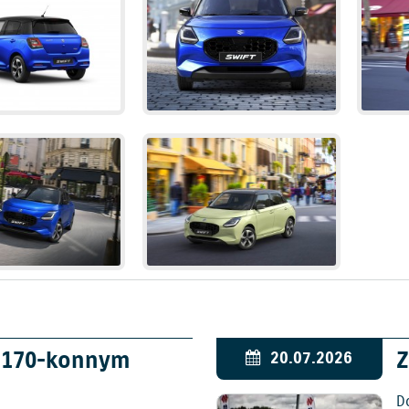
w 170-konnym
Z
20.07.2026
D