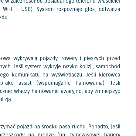
c w zależności od posiadanego telefonu właściciel
 Wi-Fi i USB). System rozpoznaje głos, odtwarza
zdu.
owa wykrywają pojazdy, rowery i pieszych przed
ch. Jeśli system wykryje ryzyko kolizji, samochód
ego komunikatu na wyświetlaczu. Jeśli kierowca
brake assist (wspomaganie hamowania). Jeśli
ycznie włączy hamowanie awaryjne, aby zmniejszyć
lizją.
zymać pojazd na środku pasa ruchu. Ponadto, jeśli
przeszkody na drodze (np. tymczasowej bariery