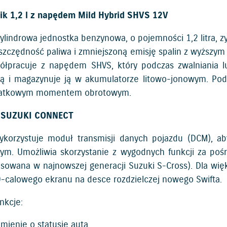
ik 1,2 l z napędem Mild Hybrid SHVS 12V
ylindrowa jednostka benzynowa, o pojemności 1,2 litra, z
szczędność paliwa i zmniejszoną emisję spalin z wyższ
półpracuje z napędem SHVS, który podczas zwalniania 
ną i magazynuje ją w akumulatorze litowo-jonowym. Podc
atkowym momentem obrotowym.
a SUZUKI CONNECT
korzystuje moduł transmisji danych pojazdu (DCM), ab
tym. Umożliwia skorzystanie z wygodnych funkcji za poś
osowana w najnowszej generacji Suzuki S-Cross). Dla wię
-calowego ekranu na desce rozdzielczej nowego Swifta.
nkcje:
mienie o statusie auta