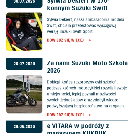
Sylwia Dekiert w 170-
30.07.2026
konnym Suzuki Swift
Sylwia Dekiert, nasza ambasadorka modelu
Swift, chciała przetestować wyścigową
wersję Suzuki Swift Sport.
DOWIEDZ SIĘ WIĘCEJ
Za nami Suzuki Moto Szkoła
20.07.2026
2026
Dobiegł końca tegoroczny cykl szkoleń,
podczas których motocykliści rozwijali swoje
umiejętności, lepiej poznali możliwości
swoich jednośladów oraz zdobyli wiedzę
podwyższającą bezpieczeństwo na drogach.
DOWIEDZ SIĘ WIĘCEJ
e VITARA w podróży z
25.06.2026
magazynem KUKBUK