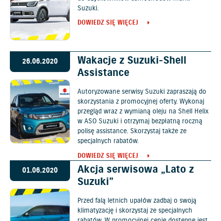
Suzuki.
DOWIEDZ SIĘ WIĘCEJ
Wakacje z Suzuki-Shell
26.06.2020
Assistance
Autoryzowane serwisy Suzuki zapraszają do
skorzystania z promocyjnej oferty. Wykonaj
przegląd wraz z wymianą oleju na Shell Helix
w ASO Suzuki i otrzymaj bezpłatną roczną
polisę assistance. Skorzystaj także ze
specjalnych rabatów.
DOWIEDZ SIĘ WIĘCEJ
Akcja serwisowa „Lato z
01.06.2020
Suzuki”
Przed falą letnich upałów zadbaj o swoją
klimatyzację i skorzystaj ze specjalnych
rabatów. W promocyjnej cenie dostępne jest