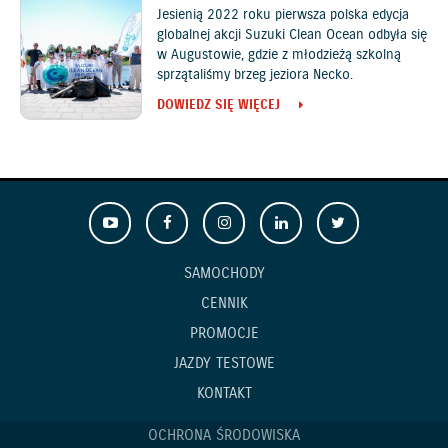
Jesienią 2022 roku pierwsza polska edycja
globalnej akcji Suzuki Clean Ocean odbyła się
w Augustowie, gdzie z młodzieżą szkolną
sprzątaliśmy brzeg jeziora Necko.
DOWIEDZ SIĘ WIĘCEJ
SAMOCHODY
CENNIK
PROMOCJE
JAZDY TESTOWE
KONTAKT
OCHRONA ŚRODOWISKA