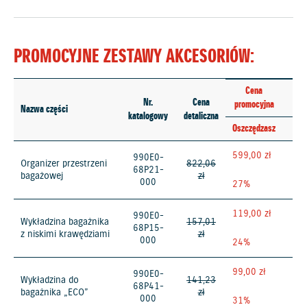
PROMOCYJNE ZESTAWY AKCESORIÓW:
Cena
Nr.
Cena
promocyjna
Nazwa części
katalogowy
detaliczna
Oszczędzasz
599,00 zł
990E0-
Organizer przestrzeni
822,06
68P21-
bagażowej
zł
000
27%
119,00 zł
990E0-
Wykładzina bagażnika
157,01
68P15-
z niskimi krawędziami
zł
000
24%
99,00 zł
990E0-
Wykładzina do
141,23
68P41-
bagażnika „ECO”
zł
000
31%