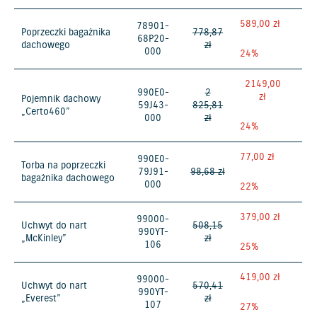
589,00 zł
78901-
Poprzeczki bagażnika
778,87
68P20-
dachowego
zł
000
24%
2149,00
990E0-
2
zł
Pojemnik dachowy
59J43-
825,81
„Certo460”
000
zł
24%
77,00 zł
990E0-
Torba na poprzeczki
79J91-
98,68 zł
bagażnika dachowego
000
22%
379,00 zł
99000-
Uchwyt do nart
508,15
990YT-
„McKinley”
zł
106
25%
419,00 zł
99000-
Uchwyt do nart
570,41
990YT-
„Everest”
zł
107
27%