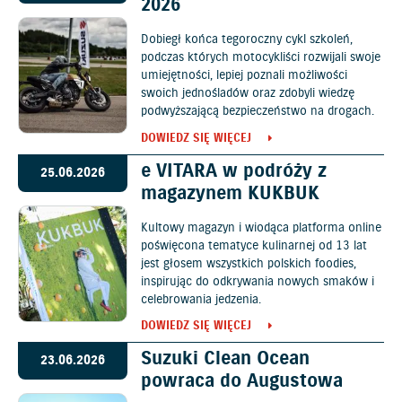
2026
Dobiegł końca tegoroczny cykl szkoleń,
podczas których motocykliści rozwijali swoje
umiejętności, lepiej poznali możliwości
swoich jednośladów oraz zdobyli wiedzę
podwyższającą bezpieczeństwo na drogach.
DOWIEDZ SIĘ WIĘCEJ
e VITARA w podróży z
25.06.2026
magazynem KUKBUK
Kultowy magazyn i wiodąca platforma online
poświęcona tematyce kulinarnej od 13 lat
jest głosem wszystkich polskich foodies,
inspirując do odkrywania nowych smaków i
celebrowania jedzenia.
DOWIEDZ SIĘ WIĘCEJ
Suzuki Clean Ocean
23.06.2026
powraca do Augustowa