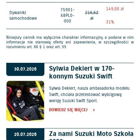
149,00 zł
75901-
Dywaniki
216,62
68PL0-
samochodowe
zł
000
31%
Niniejszy cennik ma wyłącznie charakter informacyjny, a podane w nim
informacje nie stanowią oferty ani zapewnienia, w szczególności w
rozumieniu art. 66 § 1 oraz art. 55
Sylwia Dekiert w 170-
30.07.2026
konnym Suzuki Swift
Sylwia Dekiert, nasza ambasadorka modelu
Swift, chciała przetestować wyścigową
wersję Suzuki Swift Sport.
DOWIEDZ SIĘ WIĘCEJ
Za nami Suzuki Moto Szkoła
20.07.2026