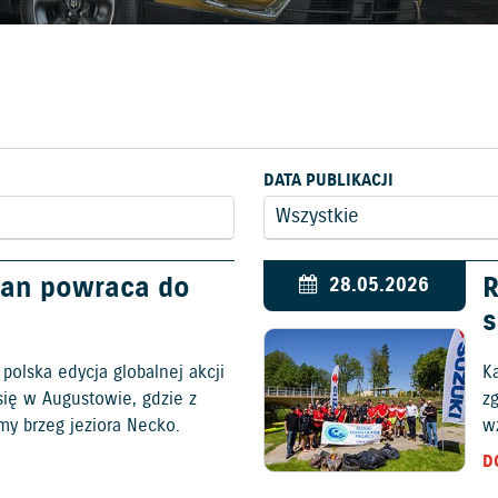
DATA PUBLIKACJI
ean powraca do
R
28.05.2026
s
polska edycja globalnej akcji
Ka
się w Augustowie, gdzie z
z
my brzeg jeziora Necko.
wz
D