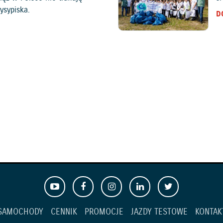
ysypiska.
D
SAMOCHODY
CENNIK
PROMOCJE
JAZDY TESTOWE
KONTAK