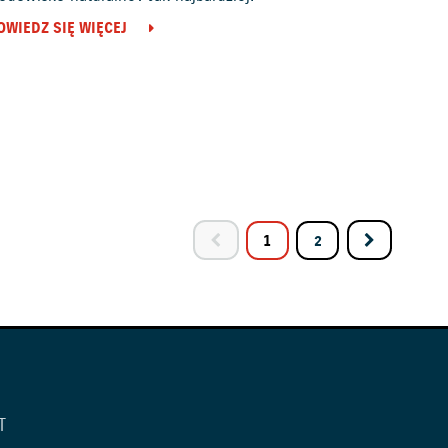
OWIEDZ SIĘ WIĘCEJ
1
2
T