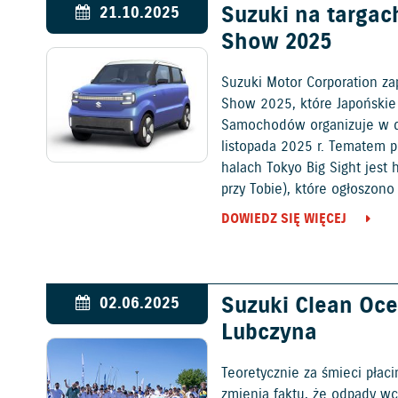
Suzuki na targac
21.10.2025
Show 2025
Suzuki Motor Corporation zap
Show 2025, które Japoński
Samochodów organizuje w dn
listopada 2025 r. Tematem 
halach Tokyo Big Sight jest 
przy Tobie), które ogłoszon
średnioterminowym planie z
DOWIEDZ SIĘ WIĘCEJ
Suzuki Clean Oce
02.06.2025
Lubczyna
Teoretycznie za śmieci płac
zmienia faktu, że odpady wci