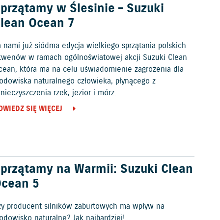
przątamy w Ślesinie – Suzuki
lean Ocean 7
a nami już siódma edycja wielkiego sprzątania polskich
kwenów w ramach ogólnoświatowej akcji Suzuki Clean
cean, która ma na celu uświadomienie zagrożenia dla
rodowiska naturalnego człowieka, płynącego z
nieczyszczenia rzek, jezior i mórz.
OWIEDZ SIĘ WIĘCEJ
przątamy na Warmii: Suzuki Clean
cean 5
zy producent silników zaburtowych ma wpływ na
odowisko naturalne? Jak najbardziej!