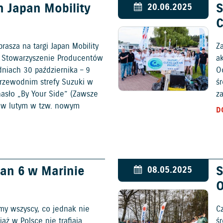
h Japan Mobility
S
20.06.2025
C
rasza na targi Japan Mobility
Z
e Stowarzyszenie Producentów
a
iach 30 października – 9
O
przewodnim strefy Suzuki w
ś
hasło „By Your Side” (Zawsze
za
o w lutym w tzw. nowym
D
arządzania.
an 6 w Marinie
S
08.05.2025
O
imy wszyscy, co jednak nie
C
ąż w Polsce nie trafiają
śr