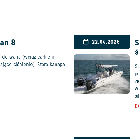
an 8
S
22.04.2026
ś
e do wana (wciąż całkiem
jące ciśnienie). Stara kanapa
S
p
z
w
s
D