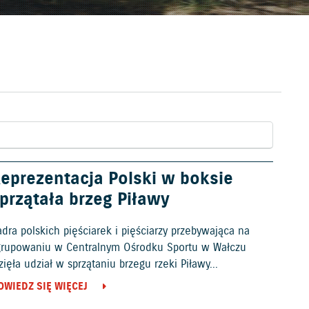
eprezentacja Polski w boksie
przątała brzeg Piławy
dra polskich pięściarek i pięściarzy przebywająca na
grupowaniu w Centralnym Ośrodku Sportu w Wałczu
ięła udział w sprzątaniu brzegu rzeki Piławy...
OWIEDZ SIĘ WIĘCEJ