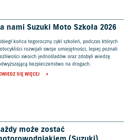
a nami Suzuki Moto Szkoła 2026
obiegł końca tegoroczny cykl szkoleń, podczas których
tocykliści rozwijali swoje umiejętności, lepiej poznali
ożliwości swoich jednośladów oraz zdobyli wiedzę
odwyższającą bezpieczeństwo na drogach.
OWIEDZ SIĘ WIĘCEJ
ażdy może zostać
otorowodniakiem (Suzuki)