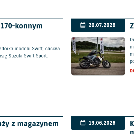
w 170-konnym
Z
20.07.2026
D
mo
adorka modelu Swift, chciała
m
ję Suzuki Swift Sport.
p
D
óży z magazynem
K
19.06.2026
m