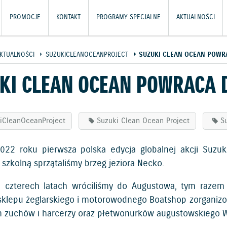
PROMOCJE
KONTAKT
PROGRAMY SPECJALNE
AKTUALNOŚCI
KTUALNOŚCI
SUZUKICLEANOCEANPROJECT
SUZUKI CLEAN OCEAN POWR
KI CLEAN OCEAN POWRACA
iCleanOceanProject
Suzuki Clean Ocean Project
S
2022 roku pierwsza polska edycja globalnej akcji Suzu
szkolną sprzątaliśmy brzeg jeziora Necko.
 czterech latach wróciliśmy do Augustowa, tym razem 
sklepu żeglarskiego i motorowodnego Boatshop zorganiz
m zuchów i harcerzy oraz płetwonurków augustowskiego 