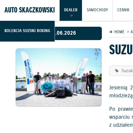
AUTO SKACZKOWSKI
DEALER
SAMOCHODY
CENNIK
KOLEKCJA SUZUKI BOXING
23.06.2026
HOME
A
SUZU
Suzuk
Jesienią 
młodzieżą 
Po prawie
wsparciu 
z udziałe