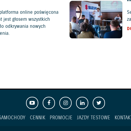
platforma online poświęcona
S
at jest głosem wszystkich
z
c do odkrywania nowych
D
enia.
SAMOCHODY
CENNIK
PROMOCJE
JAZDY TESTOWE
KONTAK