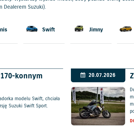
ym Dealerem Suzuki).
nis
Swift
Jimny
w 170-konnym
Z
20.07.2026
D
mo
adorka modelu Swift, chciała
m
ję Suzuki Swift Sport.
p
D