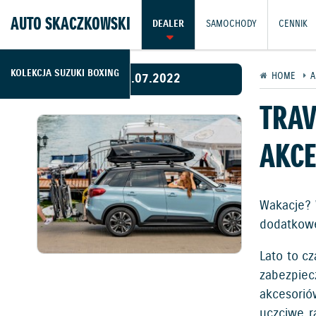
AUTO SKACZKOWSKI
DEALER
SAMOCHODY
CENNIK
KOLEKCJA SUZUKI BOXING
05.07.2022
HOME
A
TRAV
AKCE
Wakacje? 
dodatkowe
Lato to c
zabezpiec
akcesorió
uczciwe r