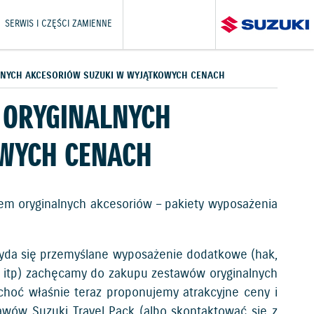
SERWIS I CZĘŚCI ZAMIENNE
LNYCH AKCESORIÓW SUZUKI W WYJĄTKOWYCH CENACH
 ORYGINALNYCH
OWYCH CENACH
em oryginalnych akcesoriów – pakiety wyposażenia
rzyda się przemyślane wyposażenie dodatkowe (hak,
 itp) zachęcamy do zakupu zestawów oryginalnych
 choć właśnie teraz proponujemy atrakcyjne ceny i
awów Suzuki Travel Pack (albo skontaktować się z