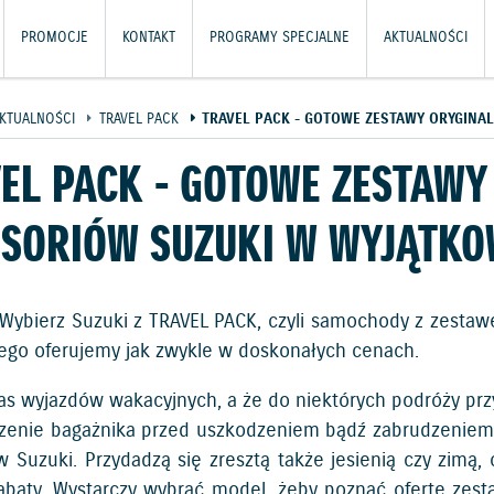
PROMOCJE
KONTAKT
PROGRAMY SPECJALNE
AKTUALNOŚCI
KTUALNOŚCI
TRAVEL PACK
TRAVEL PACK - GOTOWE ZESTAWY ORYGINA
EL PACK - GOTOWE ZESTAWY
SORIÓW SUZUKI W WYJĄTK
Wybierz Suzuki z TRAVEL PACK, czyli samochody z zestaw
go oferujemy jak zwykle w doskonałych cenach.
zas wyjazdów wakacyjnych, a że do niektórych podróży p
zenie bagażnika przed uszkodzeniem bądź zabrudzeniem
w Suzuki. Przydadzą się zresztą także jesienią czy zimą,
abaty. Wystarczy wybrać model, żeby poznać ofertę zest