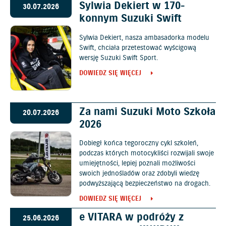
Sylwia Dekiert w 170-
30.07.2026
konnym Suzuki Swift
Sylwia Dekiert, nasza ambasadorka modelu
Swift, chciała przetestować wyścigową
wersję Suzuki Swift Sport.
DOWIEDZ SIĘ WIĘCEJ
Za nami Suzuki Moto Szkoła
20.07.2026
2026
Dobiegł końca tegoroczny cykl szkoleń,
podczas których motocykliści rozwijali swoje
umiejętności, lepiej poznali możliwości
swoich jednośladów oraz zdobyli wiedzę
podwyższającą bezpieczeństwo na drogach.
DOWIEDZ SIĘ WIĘCEJ
e VITARA w podróży z
25.06.2026